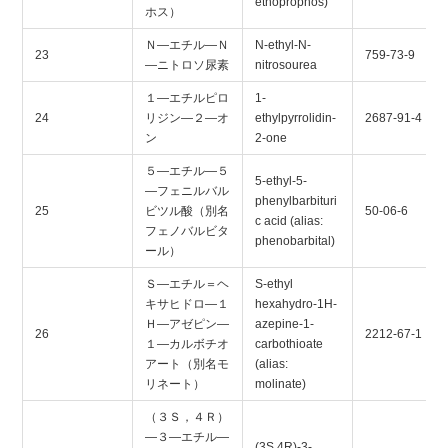
ethoprophos)
ホス）
Ｎ―エチル―Ｎ
N-ethyl-N-
23
759-73-9
―ニトロソ尿素
nitrosourea
１―エチルピロ
1-
24
リジン―２―オ
ethylpyrrolidin-
2687-91-4
ン
2-one
５―エチル―５
5-ethyl-5-
―フェニルバル
phenylbarbituri
25
ビツル酸（別名
50-06-6
c acid (alias:
フェノバルビタ
phenobarbital)
ール）
Ｓ―エチル＝ヘ
S-ethyl
キサヒドロ―１
hexahydro-1H-
Ｈ―アゼピン―
azepine-1-
26
2212-67-1
１―カルボチオ
carbothioate
アート（別名モ
(alias:
リネート）
molinate)
（３Ｓ，４Ｒ）
―３―エチル―
(3S,4R)-3-