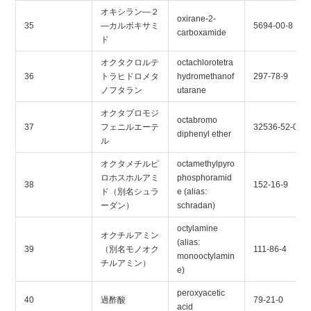
オキシラン―２
oxirane-2-
35
―カルボキサミ
5694-00-8
carboxamide
ド
オクタクロルテ
octachlorotetra
36
トラヒドロメタ
hydromethanof
297-78-9
ノフタラン
utarane
オクタブロモジ
octabromo
37
フェニルエーテ
32536-52-0
diphenyl ether
ル
オクタメチルピ
octamethylpyro
ロホスホルアミ
phosphoramid
38
152-16-9
ド（別名シュラ
e (alias:
ーダン）
schradan)
octylamine
オクチルアミン
(alias:
39
（別名モノオク
111-86-4
monooctylamin
チルアミン）
e)
peroxyacetic
40
過酢酸
79-21-0
acid