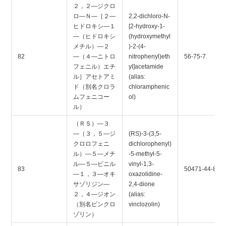
２，２―ジクロ
ロ―Ｎ―［２―
2,2-dichloro-N-
ヒドロキシ―１
[2-hydroxy-1-
―（ヒドロキシ
(hydroxymethyl
メチル）―２
)-2-(4-
82
―（４―ニトロ
nitrophenyl)eth
56-75-7
フェニル）エチ
yl]acetamide
ル］アセトアミ
(alias:
ド（別名クロラ
chloramphenic
ムフェニコー
ol)
ル）
（ＲＳ）―３
―（３，５―ジ
(RS)-3-(3,5-
クロロフェニ
dichlorophenyl)
ル）―５―メチ
-5-methyl-5-
ル―５―ビニル
vinyl-1,3-
83
50471-44-8
―１，３―オキ
oxazolidine-
サゾリジン―
2,4-dione
２，４―ジオン
(alias:
（別名ビンクロ
vinclozolin)
ゾリン）