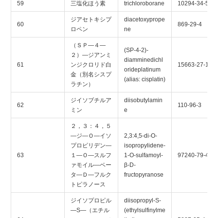
59
三塩化ほう素
trichloroborane
10294-34-5
ジアセトキシプ
diacetoxyprope
60
869-29-4
ロペン
ne
（ＳＰ―４―
(SP-4-2)-
２）―ジアンミ
diamminedichl
61
ンジクロリド白
15663-27-1
orideplatinum
金（別名シスプ
(alias: cisplatin)
ラチン）
ジイソブチルア
diisobutylamin
62
110-96-3
ミン
e
２，３：４，５
―ジ―Ｏ―イソ
2,3:4,5-di-O-
プロピリデン―
isopropylidene-
63
１―Ｏ―スルフ
1-O-sulfamoyl-
97240-79-4
ァモイル―ベー
β-D-
タ―Ｄ―フルク
fructopyranose
トピラノース
ジイソプロピル
diisopropyl-S-
―S―（エチル
(ethylsulfinylme