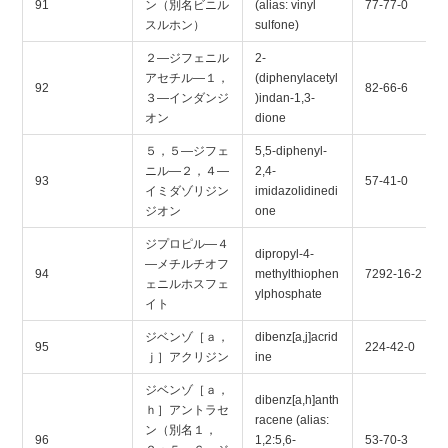
91
ン（別名ビニル
(alias: vinyl
77-77-0
スルホン）
sulfone)
２―ジフェニル
2-
アセチル―１，
(diphenylacetyl
92
82-66-6
３―インダンジ
)indan-1,3-
オン
dione
５，５―ジフェ
5,5-diphenyl-
ニル―２，４―
2,4-
93
57-41-0
イミダゾリジン
imidazolidinedi
ジオン
one
ジプロピル―４
dipropyl-4-
―メチルチオフ
94
methylthiophen
7292-16-2
ェニルホスフェ
ylphosphate
イト
ジベンゾ［ａ，
dibenz[a,j]acrid
95
224-42-0
ｊ］アクリジン
ine
ジベンゾ［ａ，
dibenz[a,h]anth
ｈ］アントラセ
racene (alias:
ン（別名１，
96
1,2:5,6-
53-70-3