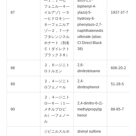
―１，１′―ビ
azo)-1,1'-
フェニル―４―
biphenyl-4-
87
イルアゾ］―５
ylazo]-5-
1937-37-7
―ヒドロキシ―
hydroxy-6-
６―フェニルア
phenylazo-2,7-
ゾ―２，７―ナ
naphthalenedis
フタレンジスル
ulfonate (alias:
ホナート（別名
CI Direct Black
ＣＩダイレクト
38)
ブラック３８）
２，６―ジニト
2,6-
88
606-20-2
ロトルエン
dinitrotoluene
２，４―ジニト
2,4-
89
51-28-5
ロフェノール
dinitrophenol
２，４―ジニト
ロ―６―（１―
2,4-dinitro-6-(1-
90
メチルプロピ
methylpropyl)p
88-85-7
ル）―フェノー
henol
ル
ジビニルスルホ
divinyl sulfone