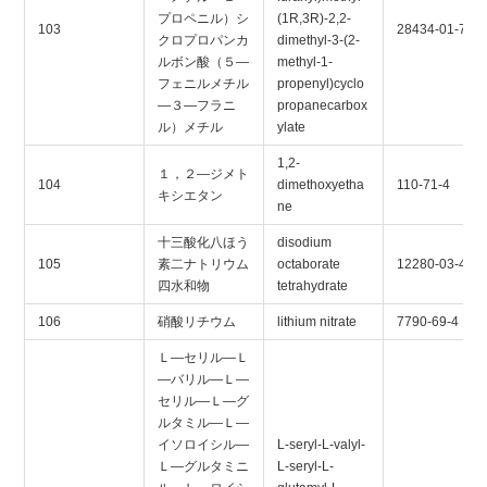
プロペニル）シ
(1R,3R)-2,2-
103
28434-01-7
クロプロパンカ
dimethyl-3-(2-
ルボン酸（５―
methyl-1-
フェニルメチル
propenyl)cyclo
―３―フラニ
propanecarbox
ル）メチル
ylate
1,2-
１，２―ジメト
104
dimethoxyetha
110-71-4
キシエタン
ne
十三酸化八ほう
disodium
105
素二ナトリウム
octaborate
12280-03-4
四水和物
tetrahydrate
106
硝酸リチウム
lithium nitrate
7790-69-4
Ｌ―セリル―Ｌ
―バリル―Ｌ―
セリル―Ｌ―グ
ルタミル―Ｌ―
イソロイシル―
L-seryl-L-valyl-
Ｌ―グルタミニ
L-seryl-L-