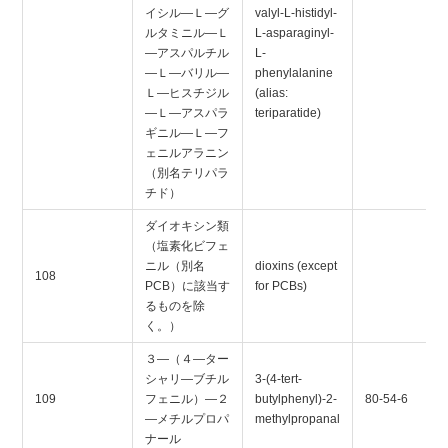
イシル―Ｌ―グ
valyl-L-histidyl-
ルタミニル―Ｌ
L-asparaginyl-
―アスパルチル
L-
―Ｌ―バリル―
phenylalanine
Ｌ―ヒスチジル
(alias:
―Ｌ―アスパラ
teriparatide)
ギニル―Ｌ―フ
ェニルアラニン
（別名テリパラ
チド）
ダイオキシン類
（塩素化ビフェ
ニル（別名
dioxins (except
108
PCB）に該当す
for PCBs)
るものを除
く。）
３―（４―ター
シャリ―ブチル
3-(4-tert-
109
フェニル）―２
butylphenyl)-2-
80-54-6
―メチルプロパ
methylpropanal
ナール