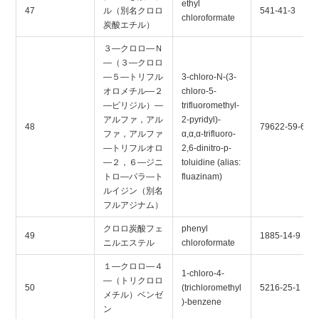
ethyl
47
ル（別名クロロ
541-41-3
chloroformate
炭酸エチル）
３―クロロ―Ｎ
―（３―クロロ
―５―トリフル
3-chloro-N-(3-
オロメチル―２
chloro-5-
―ピリジル）―
trifluoromethyl-
アルファ，アル
2-pyridyl)-
48
79622-59-6
ファ，アルファ
α,α,α-trifluoro-
―トリフルオロ
2,6-dinitro-p-
―２，６―ジニ
toluidine (alias:
トロ―パラ―ト
fluazinam)
ルイジン（別名
フルアジナム）
クロロ炭酸フェ
phenyl
49
1885-14-9
ニルエステル
chloroformate
１―クロロ―４
1-chloro-4-
―（トリクロロ
50
(trichloromethyl
5216-25-1
メチル）ベンゼ
)-benzene
ン