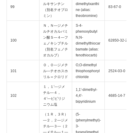
ルキサンチン
dimethylxanthi
99
83-67-0
（別名テオブロ
ne (alias:
ミン）
theobromine)
Ｎ，Ｎ―ジメチ
S-4-
ルチオカルバミ
phenoxybutyl
ン酸Ｓ―４―フ
N,N-
100
62850-32-2
ェノキシブチル
dimethylthiocar
（別名フェノチ
bamate (alias:
オカルブ）
fenothiocarb)
Ｏ，Ｏ―ジメチ
O,O-dimethyl
101
ル―チオホスホ
thiophosphoryl
2524-03-0
リル＝クロリド
chloride
１，１′―ジメ
1,1'-dimethyl-
チル―４，
102
4,4'-
4685-14-7
４′―ビピリジ
bipyridinium
ニウム塩
（１Ｒ，３Ｒ）
(5-
―２，２―ジメ
(phenylmethyl)-
チル―３―（２
3-
―メチル―１―
furanyl)methyl