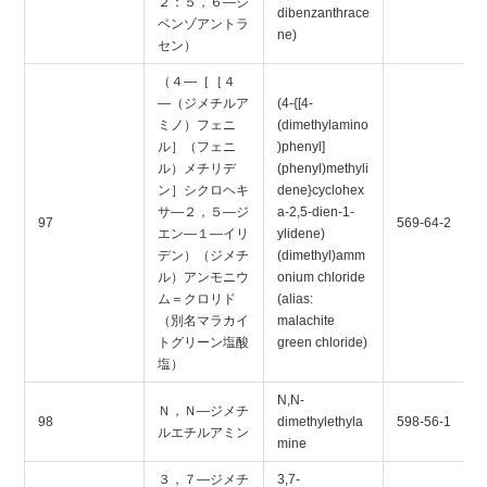
２：５，６―ジ
dibenzanthrace
ベンゾアントラ
ne)
セン）
（４―［［４
―（ジメチルア
(4-{[4-
ミノ）フェニ
(dimethylamino
ル］（フェニ
)phenyl]
ル）メチリデ
(phenyl)methyli
ン］シクロヘキ
dene}cyclohex
サ―２，５―ジ
a-2,5-dien-1-
97
569-64-2
エン―１―イリ
ylidene)
デン）（ジメチ
(dimethyl)amm
ル）アンモニウ
onium chloride
ム＝クロリド
(alias:
（別名マラカイ
malachite
トグリーン塩酸
green chloride)
塩）
N,N-
Ｎ，Ｎ―ジメチ
98
dimethylethyla
598-56-1
ルエチルアミン
mine
３，７―ジメチ
3,7-