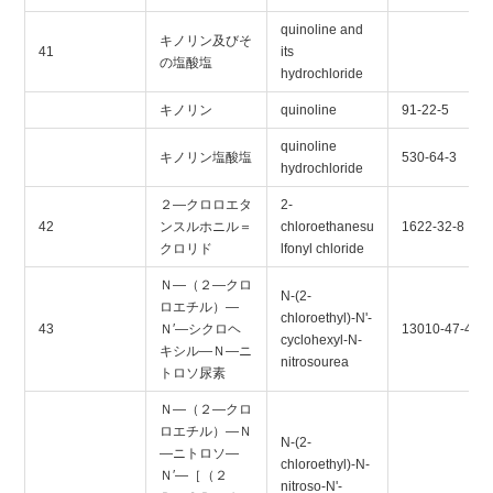
quinoline and
キノリン及びそ
41
its
の塩酸塩
hydrochloride
キノリン
quinoline
91-22-5
quinoline
キノリン塩酸塩
530-64-3
hydrochloride
２―クロロエタ
2-
42
ンスルホニル＝
chloroethanesu
1622-32-8
クロリド
lfonyl chloride
Ｎ―（２―クロ
N-(2-
ロエチル）―
chloroethyl)-N'-
43
Ｎ′―シクロヘ
13010-47-4
cyclohexyl-N-
キシル―Ｎ―ニ
nitrosourea
トロソ尿素
Ｎ―（２―クロ
ロエチル）―Ｎ
N-(2-
―ニトロソ―
chloroethyl)-N-
Ｎ′―［（２
nitroso-N'-