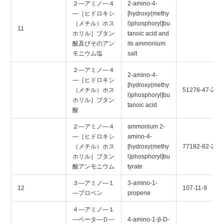
２―アミノ―４
2-amino-4-
―［ヒドロキシ
[hydroxy(methy
（メチル）ホス
l)phosphoryl]bu
11
ホリル］ブタン
tanoic acid and
酸及びそのアン
its ammonium
モニウム塩
salt
２―アミノ―４
2-amino-4-
―［ヒドロキシ
[hydroxy(methy
（メチル）ホス
51276-47-2
l)phosphoryl]bu
ホリル］ブタン
tanoic acid
酸
２―アミノ―４
ammonium 2-
―［ヒドロキシ
amino-4-
（メチル）ホス
[hydroxy(methy
77182-82-2
ホリル］ブタン
l)phosphoryl]bu
酸アンモニウム
tyrate
３―アミノ―１
3-amino-1-
12
107-11-9
―プロペン
propene
４―アミノ―１
―ベータ―Ｄ―
4-amino-1-β-D-