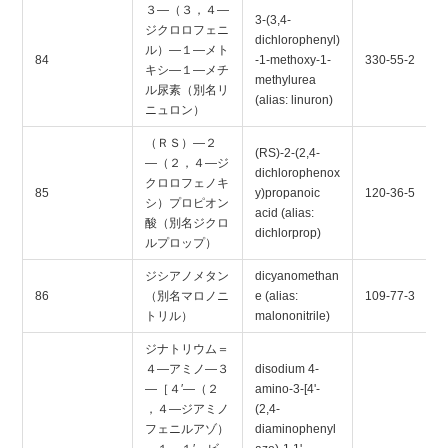
３―（３，４―
3-(3,4-
ジクロロフェニ
dichlorophenyl)
ル）―１―メト
84
-1-methoxy-1-
330-55-2
キシ―１―メチ
methylurea
ル尿素（別名リ
(alias: linuron)
ニュロン）
（ＲＳ）―２
(RS)-2-(2,4-
―（２，４―ジ
dichlorophenox
クロロフェノキ
85
y)propanoic
120-36-5
シ）プロピオン
acid (alias:
酸（別名ジクロ
dichlorprop)
ルプロップ）
ジシアノメタン
dicyanomethan
86
（別名マロノニ
e (alias:
109-77-3
トリル）
malononitrile)
ジナトリウム＝
４―アミノ―３
disodium 4-
―［４′―（２
amino-3-[4'-
，４―ジアミノ
(2,4-
フェニルアゾ）
diaminophenyl