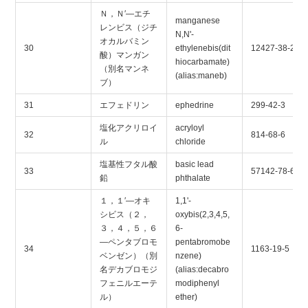
Ｎ，Ｎ′―エチ
manganese
レンビス（ジチ
N,N'-
オカルバミン
30
ethylenebis(dit
12427-38-2
酸）マンガン
hiocarbamate)
（別名マンネ
(alias:maneb)
ブ）
31
エフェドリン
ephedrine
299-42-3
塩化アクリロイ
acryloyl
32
814-68-6
ル
chloride
塩基性フタル酸
basic lead
33
57142-78-6
鉛
phthalate
１，１′―オキ
1,1'-
シビス（２，
oxybis(2,3,4,5,
３，４，５，６
6-
―ペンタブロモ
pentabromobe
34
1163-19-5
ベンゼン）（別
nzene)
名デカブロモジ
(alias:decabro
フェニルエーテ
modiphenyl
ル）
ether)