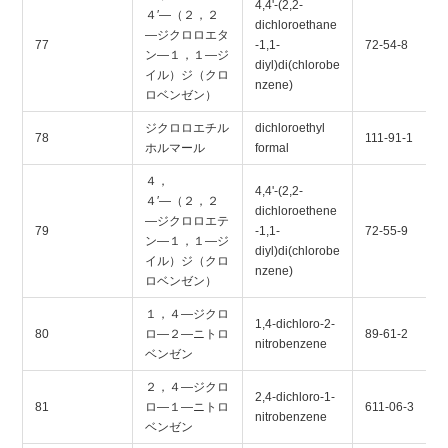
4,4'-(2,2-
４′―（２，２
dichloroethane
―ジクロロエタ
77
-1,1-
72-54-8
ン―１，１―ジ
diyl)di(chlorobe
イル）ジ（クロ
nzene)
ロベンゼン）
ジクロロエチル
dichloroethyl
78
111-91-1
ホルマール
formal
４，
4,4'-(2,2-
４′―（２，２
dichloroethene
―ジクロロエテ
79
-1,1-
72-55-9
ン―１，１―ジ
diyl)di(chlorobe
イル）ジ（クロ
nzene)
ロベンゼン）
１，４―ジクロ
1,4-dichloro-2-
80
ロ―２―ニトロ
89-61-2
nitrobenzene
ベンゼン
２，４―ジクロ
2,4-dichloro-1-
81
ロ―１―ニトロ
611-06-3
nitrobenzene
ベンゼン