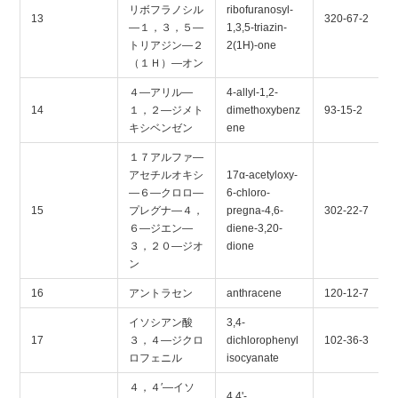
リボフラノシル
ribofuranosyl-
13
320-67-2
―１，３，５―
1,3,5-triazin-
トリアジン―２
2(1H)-one
（１Ｈ）―オン
４―アリル―
4-allyl-1,2-
14
１，２―ジメト
dimethoxybenz
93-15-2
キシベンゼン
ene
１７アルファ―
アセチルオキシ
17α-acetyloxy-
―６―クロロ―
6-chloro-
15
プレグナ―４，
pregna-4,6-
302-22-7
６―ジエン―
diene-3,20-
３，２０―ジオ
dione
ン
16
アントラセン
anthracene
120-12-7
イソシアン酸
3,4-
17
３，４―ジクロ
dichlorophenyl
102-36-3
ロフェニル
isocyanate
４，４′―イソ
4,4'-