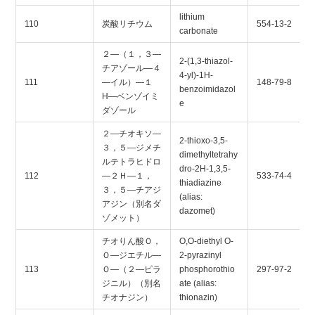
lithium
110
炭酸リチウム
554-13-2
carbonate
２―（１，３―
2-(1,3-thiazol-
チアゾール―４
4-yl)-1H-
111
―イル）―１
148-79-8
benzoimidazol
H―ベンゾイミ
e
ダゾール
２―チオキソ―
2-thioxo-3,5-
３，５―ジメチ
dimethyltetrahy
ルテトラヒドロ
dro-2H-1,3,5-
112
―２Ｈ―１，
533-74-4
thiadiazine
３，５―チアジ
(alias:
アジン（別名ダ
dazomet)
ゾメット）
チオりん酸Ｏ，
O,O-diethyl O-
Ｏ―ジエチル―
2-pyrazinyl
113
Ｏ―（２―ピラ
phosphorothio
297-97-2
ジニル）（別名
ate (alias:
チオナジン）
thionazin)