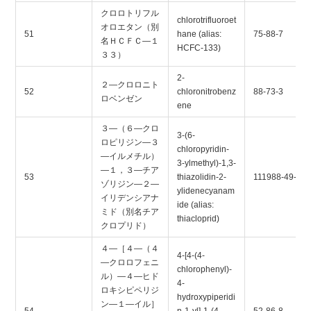
クロロトリフル
chlorotrifluoroet
オロエタン（別
51
hane (alias:
75-88-7
名ＨＣＦＣ―１
HCFC-133)
３３）
2-
２―クロロニト
52
chloronitrobenz
88-73-3
ロベンゼン
ene
３―（６―クロ
3-(6-
ロピリジン―３
chloropyridin-
―イルメチル）
3-ylmethyl)-1,3-
―１，３―チア
53
thiazolidin-2-
111988-49-9
ゾリジン―２―
ylidenecyanam
イリデンシアナ
ide (alias:
ミド（別名チア
thiacloprid)
クロプリド）
４―［４―（４
4-[4-(4-
―クロロフェニ
chlorophenyl)-
ル）―４―ヒド
4-
ロキシピペリジ
hydroxypiperidi
ン―１―イル］
54
n-1-yl]-1-(4-
52-86-8