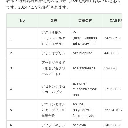
表示・通知義務対象物質の追加分（234物質群）は以下のとおり
です。2024.4.1から施行されます。
No
名称
英語名称
CAS RN
アクリル酸２
2-
1
―（ジメチルア
(dimethylamino
2439-35-2
ミノ）エチル
)ethyl acrylate
2
アザチオプリン
azathioprine
446-86-6
アセタゾラミド
3
（別名アセタゾ
acetazolamide
59-66-5
ールアミド）
acetone
アセトンチオセ
4
thiosemicarbaz
1752-30-3
ミカルバゾン
one
アニリンとホル
aniline,
5
ムアルデヒドの
polymer with
25214-70-4
重縮合物
formaldehyde
6
アフラトキシン
aflatoxin
1402-68-2