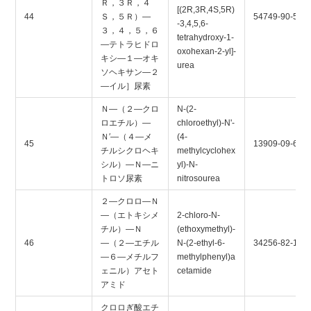
Ｒ，３Ｒ，４
[(2R,3R,4S,5R)
44
Ｓ，５Ｒ）―
54749-90-5
-3,4,5,6-
３，４，５，６
tetrahydroxy-1-
―テトラヒドロ
oxohexan-2-yl]-
キシ―１―オキ
urea
ソヘキサン―２
―イル］尿素
Ｎ―（２―クロ
N-(2-
ロエチル）―
chloroethyl)-N'-
Ｎ′―（４―メ
(4-
45
13909-09-6
チルシクロヘキ
methylcyclohex
シル）―Ｎ―ニ
yl)-N-
トロソ尿素
nitrosourea
２―クロロ―Ｎ
―（エトキシメ
2-chloro-N-
チル）―Ｎ
(ethoxymethyl)-
46
―（２―エチル
N-(2-ethyl-6-
34256-82-1
―６―メチルフ
methylphenyl)a
ェニル）アセト
cetamide
アミド
クロロぎ酸エチ