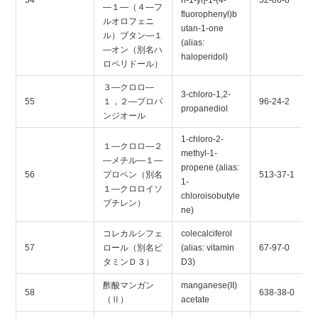
―１―（４―フ
fluorophenyl)b
ルオロフェニ
utan-1-one
ル）ブタン―１
(alias:
―オン（別名ハ
haloperidol)
ロペリドール）
３―クロロ―
3-chloro-1,2-
55
１，２―プロパ
96-24-2
propanediol
ンジオール
1-chloro-2-
１―クロロ―２
methyl-1-
―メチル―１―
propene (alias:
56
プロペン（別名
513-37-1
1-
１―クロロイソ
chloroisobutyle
ブチレン）
ne)
コレカルシフェ
colecalciferol
57
ロール（別名ビ
(alias: vitamin
67-97-0
タミンＤ３）
D3)
酢酸マンガン
manganese(II)
58
638-38-0
（Ⅱ）
acetate