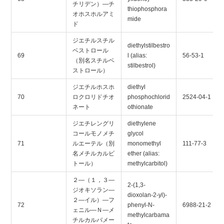
チリデン）―チ
thiophosphora
オホスホルアミ
mide
ド
ジエチルスチル
diethylstilbestro
ベストロール
69
l (alias:
56-53-1
（別名スチルベ
stilbestrol)
ストロール）
ジエチルホスホ
diethyl
70
ロクロリドチオ
phosphochlorid
2524-04-1
ネート
othionate
ジエチレングリ
diethylene
コールモノメチ
glycol
71
ルエーテル（別
monomethyl
111-77-3
名メチルカルビ
ether (alias:
トール）
methylcarbitol)
２―（１，３―
2-(1,3-
ジオキソラン―
dioxolan-2-yl)-
２―イル）―フ
72
phenyl-N-
6988-21-2
ェニル―Ｎ―メ
methylcarbama
チルカルバメー