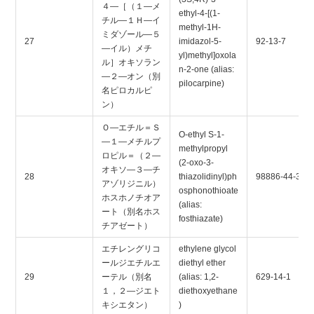
４―［（１―メ
ethyl-4-[(1-
チル―１Ｈ―イ
methyl-1H-
ミダゾール―５
27
imidazol-5-
92-13-7
―イル）メチ
yl)methyl]oxola
ル］オキソラン
n-2-one (alias:
―２―オン（別
pilocarpine)
名ピロカルピ
ン）
Ｏ―エチル＝Ｓ
O-ethyl S-1-
―１―メチルプ
methylpropyl
ロピル＝（２―
(2-oxo-3-
オキソ―３―チ
28
thiazolidinyl)ph
98886-44-3
アゾリジニル）
osphonothioate
ホスホノチオア
(alias:
ート（別名ホス
fosthiazate)
チアゼート）
エチレングリコ
ethylene glycol
ールジエチルエ
diethyl ether
29
ーテル（別名
(alias: 1,2-
629-14-1
１，２―ジエト
diethoxyethane
キシエタン）
)