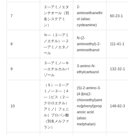
２―アミノエタ
2-
ンチオール（別
aminoethanethi
7
60-23-1
名システアミ
ol (alias:
ン）
cysteamine)
Ｎ―（２―アミ
N-(2-
ノエチル）―２
8
aminoethyl)-2-
111-41-1
―アミノエタノ
aminoethanol
ール
３―アミノ―Ｎ
3-amino-N-
9
―エチルカルバ
132-32-1
ethylcarbazol
ゾール
（Ｓ）―２―ア
(S)-2-amino-3-
ミノ―３―［４
{4-[bis(2-
―［ビス（２―
chloroethyl)ami
クロロエチル）
10
no]phenyl}prop
148-82-3
アミノ］フェニ
anoic acid
ル］プロパン酸
(alias:
（別名メルファ
melphalan)
ラン）