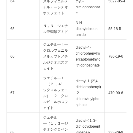
64
スルフィニルメ
thyl)-
5827-05-4
チル）―ジチオ
dithiophosphat
ホスフェイト
e
N,N-
Ｎ，Ｎ―ジエチ
65
diethylnitrous
55-18-5
ル亜硝酸アミド
amide
ジエチル―４―
diethyl-4-
クロルフェニル
chlorophenylm
66
メルカプトメチ
786-19-6
ercaptomethyld
ルジチオホスフ
ithiophosphate
ェイト
ジエチル―１
diethyl-1-(2',4'-
―（２′，４′―
dichlorophenyl)
ジクロルフェニ
67
-2-
470-90-6
ル）―２―クロ
chlorovinylpho
ルビニルホスフ
sphate
ェイト
ジエチル
diethyl-(１,3-
―（１，３―ジ
dithiocyclopent
チオシクロペン
68
ylidene)-
333-29-9