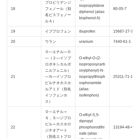
プロピリデンジ
isopropylidene
18
フェノール（別
80-05-7
diphenol (alias:
名ビスフェノー
bisphenol A)
ルＡ）
19
イブプロフェン
ibuprofen
15687-27-1
20
ウラン
uranium
7440-61-1
Ｏ―エチル―Ｏ
―（２―イソプ
O-ethyl-O-(2-
ロポキシカルボ
isopropoxycarb
ニルフェニル）
onylphenyl)-N-
21
―Ｎ―イソプロ
isopropylthioph
25311-71-1
ピルチオホスホ
osphoramide
ルアミド（別名
(alias:
イソフェンホ
isofenphos)
ス）
Ｏ―エチル＝
O-ethyl-S,S-
Ｓ，Ｓ―ジプロ
dipropyl
ピル＝ホスホロ
22
phosphorodithi
13194-48-4
ジチオアート
oate (alias:
（別名エトプロ