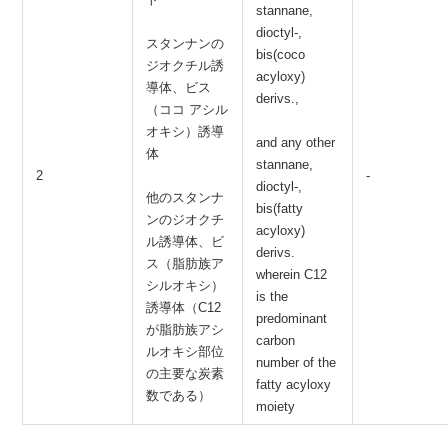
stannane,
dioctyl-,
スタンナンの
bis(coco
ジオクチル誘
acyloxy)
導体、ビス
derivs.,
（ココ アシル
オキシ）誘導
and any other
体
stannane,
2
-
dioctyl-,
他のスタンナ
bis(fatty
ンのジオクチ
acyloxy)
ル誘導体、ビ
derivs.
ス（脂肪族ア
wherein C12
シルオキシ）
is the
誘導体（C12
predominant
が脂肪族アシ
carbon
ルオキシ部位
number of the
の主要な炭素
fatty acyloxy
数である）
moiety