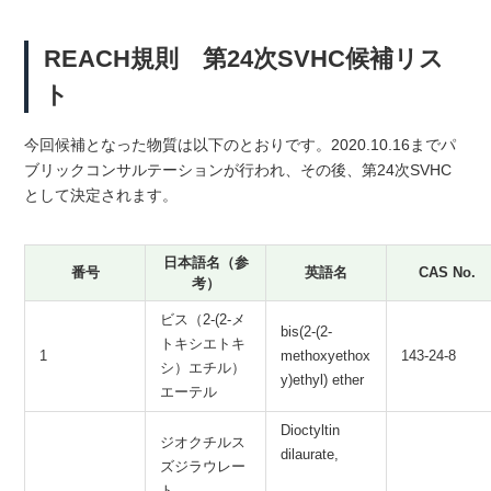
REACH規則 第24次SVHC候補リス
ト
今回候補となった物質は以下のとおりです。2020.10.16までパ
ブリックコンサルテーションが行われ、その後、第24次SVHC
として決定されます。
日本語名（参
番号
英語名
CAS No.
考）
ビス（2-(2-メ
bis(2-(2-
トキシエトキ
1
methoxyethox
143-24-8
シ）エチル）
y)ethyl) ether
エーテル
Dioctyltin
ジオクチルス
dilaurate,
ズジラウレー
ト