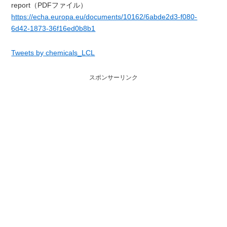
report（PDFファイル）
https://echa.europa.eu/documents/10162/6abde2d3-f080-
6d42-1873-36f16ed0b8b1
Tweets by chemicals_LCL
スポンサーリンク