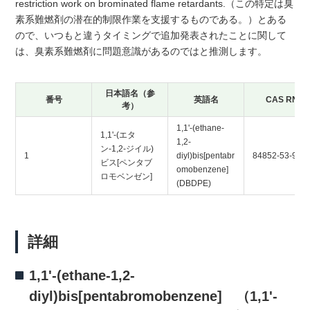
restriction work on brominated flame retardants.（この特定は臭
素系難燃剤の潜在的制限作業を支援するものである。）とある
ので、いつもと違うタイミングで追加発表されたことに関して
は、臭素系難燃剤に問題意識があるのではと推測します。
日本語名（参
番号
英語名
CAS RN
考）
1,1'-(ethane-
1,1'-(エタ
1,2-
ン-1,2-ジイル)
1
diyl)bis[pentabr
84852-53-9
ビス[ペンタブ
omobenzene]
ロモベンゼン]
(DBDPE)
詳細
1,1'-(ethane-1,2-
diyl)bis[pentabromobenzene] （1,1'-